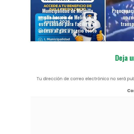
Municipalidad de Melipilla
Preocupaci
amplía horario de Melinvierno
un ro
este sábado para facilitar el
transp
acceso al gas a precio costo
Deja u
Tu dirección de correo electrónico no será pub
Co