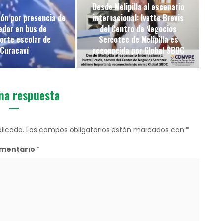
Desde Melipilla al escenario
ón por presencia de
internacional: Ivette Brevis
edor en bus de
del Centro de Negocios
orte escolar de
Sercotec de Melipilla es
Curacaví
reconocida por Global SBDC
na respuesta
licada.
Los campos obligatorios están marcados con
*
mentario
*