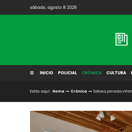
Skip
sábado, agosto 8 2026
to
content
Diario El Labrador
INICIO
POLICIAL
CRÓNICA
CULTURA
Estás aquí:
Home
Crónica
Exitosa jornada info