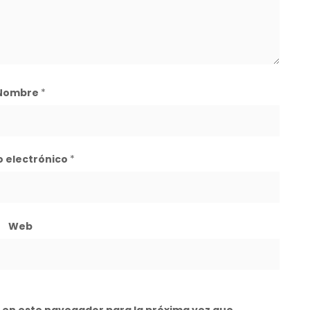
Nombre
*
o electrónico
*
Web
 en este navegador para la próxima vez que