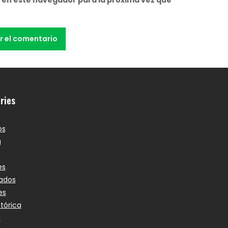
ries
os
a
es
ados
es
stórica
n