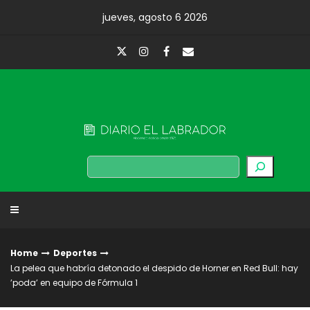
Skip
jueves, agosto 6 2026
to
content
Diario El Labrador
Buscar
Home
Deportes
La pelea que habría detonado el despido de Horner en Red Bull: hay
’poda’ en equipo de Fórmula 1