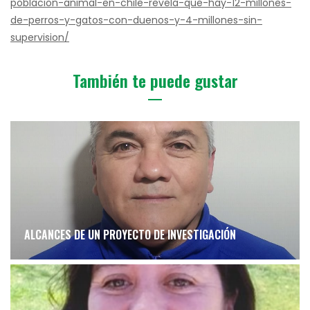
poblacion-animal-en-chile-revela-que-hay-12-millones-
de-perros-y-gatos-con-duenos-y-4-millones-sin-
supervision/
También te puede gustar
ALCANCES DE UN PROYECTO DE INVESTIGACIÓN