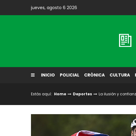
Skip
jueves, agosto 6 2026
to
content
Diario El Labrador
INICIO
POLICIAL
CRÓNICA
CULTURA
Estás aquí:
Home
Deportes
La ilusión y confia