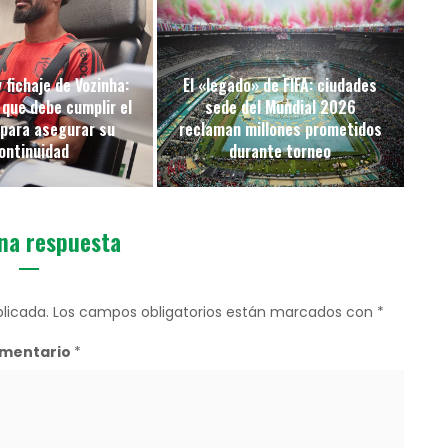
 fichaje de Vozinha:
El «legado» de FIFA: ciudades
 que debe cumplir el
sede del Mundial 2026
 para asegurar su
reclaman millones prometidos
ontinuidad
durante torneo
na respuesta
licada.
Los campos obligatorios están marcados con
*
mentario
*