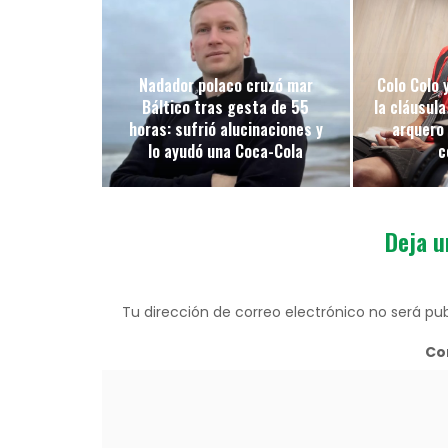
Nadador polaco cruzó mar
Colo Colo y
Báltico tras gesta de 55
la cláusula
horas: sufrió alucinaciones y
arquero
lo ayudó una Coca-Cola
c
Deja u
Tu dirección de correo electrónico no será pub
Co