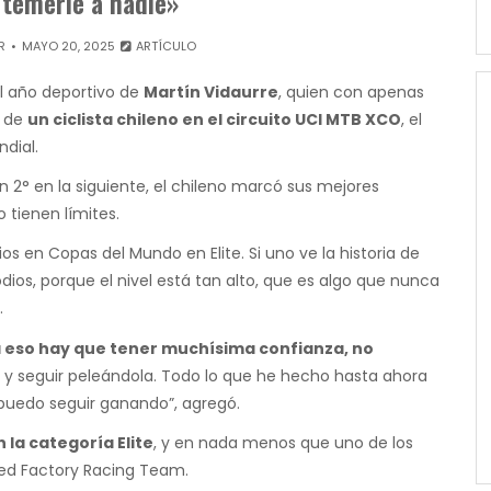
temerle a nadie»
R
MAYO 20, 2025
ARTÍCULO
el año deportivo de
Martín Vidaurre
, quien con apenas
s de
un ciclista chileno en el circuito UCI MTB XCO
, el
dial.
n 2° en la siguiente, el chileno marcó sus mejores
 tienen límites.
dios en Copas del Mundo en Elite. Si uno ve la historia de
dios, porque el nivel está tan alto, que es algo que nunca
.
a eso hay que tener muchísima confianza, no
 y seguir peleándola. Todo lo que he hecho hasta ahora
uedo seguir ganando”, agregó.
 la categoría Elite
, y en nada menos que uno de los
ized Factory Racing Team.