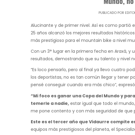
Mundo, no 
PUBLICADO POR
EDITO
Alucinante y de primer nivel. Así es como partió 
25 años alcanzó los mejores resultados histórico
más prestigioso para el mountain bike a nivel mun
Con un 3° lugar en la primera fecha en Araxá, y u
resultados, demostrando que su talento y nivel no
“Es loco pensarlo, pero al final ya llevo cuatro po
los deportistas, no es tan común llegar y tener po
pensé conseguir cuando era más chico”, expresó
“Mi foco es ganar una Copa del Mundo y par
temerle a nadie,
estar igual que todo el mundo,
me pone contento y con más seguridad de que p
Este es el tercer año que Vidaurre compite en
equipos más prestigiosos del planeta, el Special