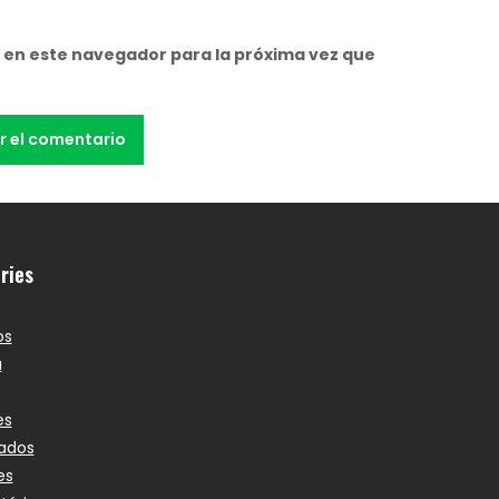
 en este navegador para la próxima vez que
ries
os
a
es
ados
es