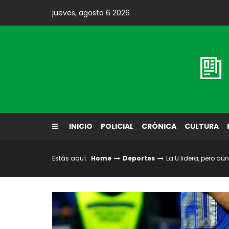
Skip
jueves, agosto 6 2026
to
content
Diario El Labrador
INICIO
POLICIAL
CRÓNICA
CULTURA
Estás aquí:
Home
Deportes
La U lidera, pero a