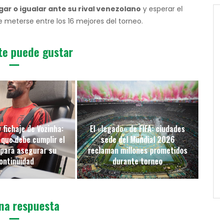
ar o igualar ante su rival venezolano
y esperar el
de meterse entre los 16 mejores del torneo.
te puede gustar
 fichaje de Vozinha:
El «legado» de FIFA: ciudades
 que debe cumplir el
sede del Mundial 2026
 para asegurar su
reclaman millones prometidos
ontinuidad
durante torneo
na respuesta