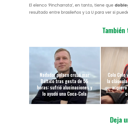
El elenco ‘Pincharrata’, en tanto, tiene que
dobleg
resultado entre brasileños y La U para ver si pue
También 
Nadador polaco cruzó mar
Colo Colo y
Báltico tras gesta de 55
la cláusula
horas: sufrió alucinaciones y
arquero
lo ayudó una Coca-Cola
c
Deja u