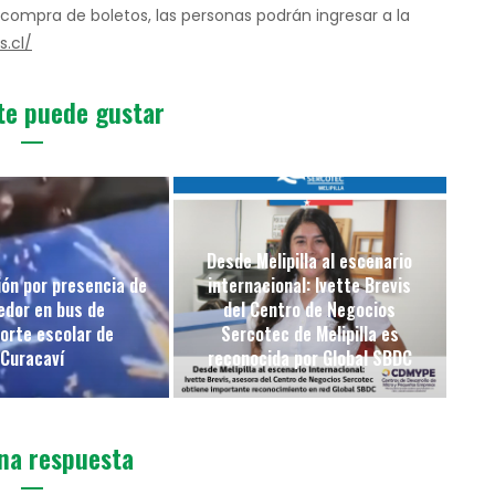
 compra de boletos, las personas podrán ingresar a la
.cl/
te puede gustar
Desde Melipilla al escenario
ón por presencia de
internacional: Ivette Brevis
edor en bus de
del Centro de Negocios
orte escolar de
Sercotec de Melipilla es
Curacaví
reconocida por Global SBDC
na respuesta