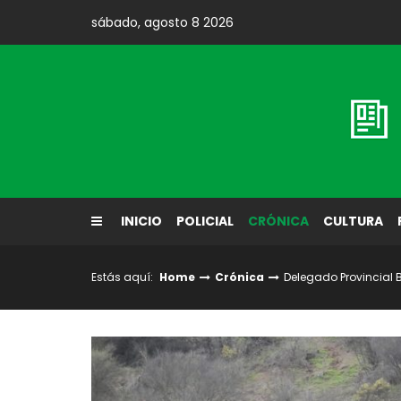
Skip
sábado, agosto 8 2026
to
content
Diario El Labrador
INICIO
POLICIAL
CRÓNICA
CULTURA
Estás aquí:
Home
Crónica
Delegado Provincial 