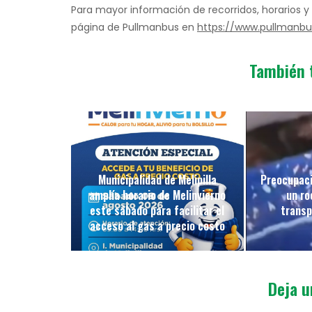
Para mayor información de recorridos, horarios y
página de Pullmanbus en
https://www.pullmanbus
También 
Municipalidad de Melipilla
Preocupaci
amplía horario de Melinvierno
un ro
este sábado para facilitar el
transp
acceso al gas a precio costo
Deja u