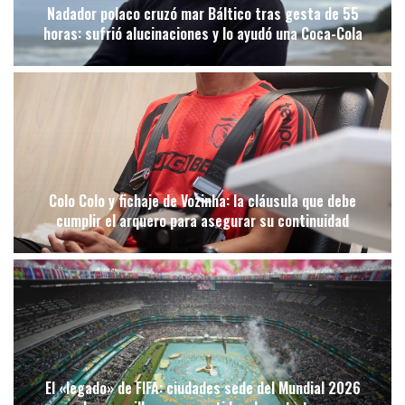
Nadador polaco cruzó mar Báltico tras gesta de 55
horas: sufrió alucinaciones y lo ayudó una Coca-Cola
Colo Colo y fichaje de Vozinha: la cláusula que debe
cumplir el arquero para asegurar su continuidad
El «legado» de FIFA: ciudades sede del Mundial 2026