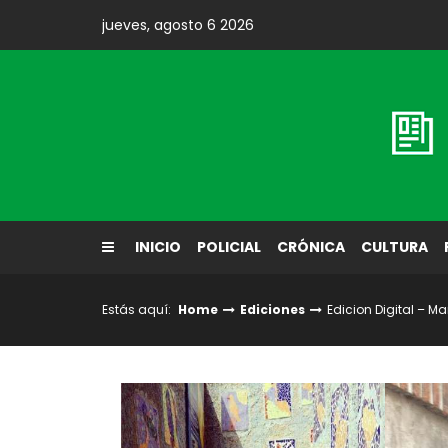
Skip
jueves, agosto 6 2026
to
content
Diario El Labrador
INICIO
POLICIAL
CRÓNICA
CULTURA
Estás aquí:
Home
Ediciones
Edicion Digital – Ma