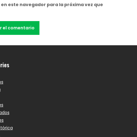
 en este navegador para la próxima vez que
ries
os
a
es
ados
es
stórica
n