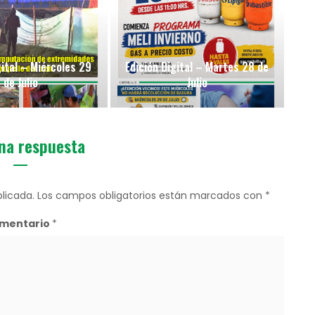
gital – Miércoles 29
Edición Digital – Martes 28 de
de Julio
Julio
na respuesta
licada.
Los campos obligatorios están marcados con
*
mentario
*