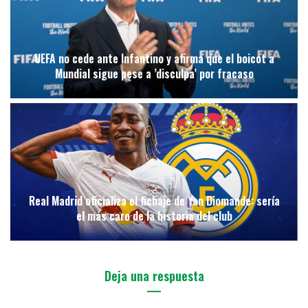
UEFA no cede ante Infantino y afirma que el boicot a
Mundial sigue pese a ’disculpa’ por fracaso
Real Madrid oficializa el fichaje de Yan Diomande: sería
el más caro de la historia del club
Deja una respuesta