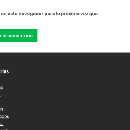
 en este navegador para la próxima vez que
ries
os
a
es
ados
es