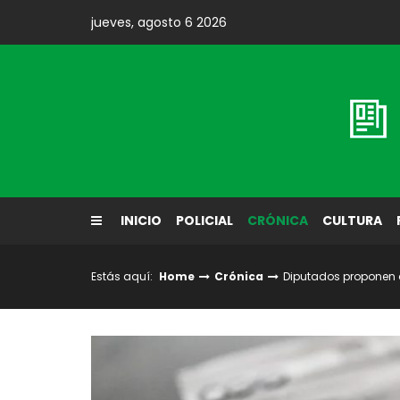
Skip
jueves, agosto 6 2026
to
content
Diario El Labrador
INICIO
POLICIAL
CRÓNICA
CULTURA
Estás aquí:
Home
Crónica
Diputados proponen a