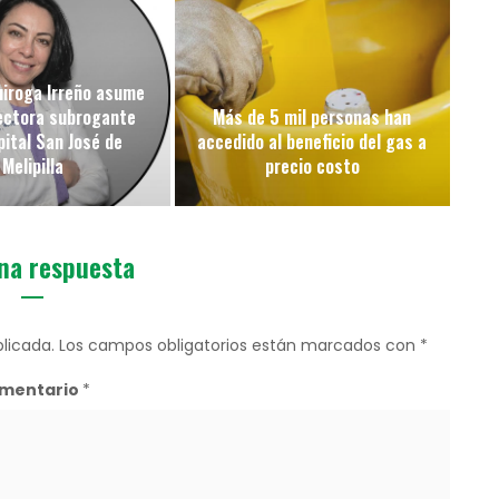
uiroga Irreño asume
ectora subrogante
Más de 5 mil personas han
pital San José de
accedido al beneficio del gas a
Melipilla
precio costo
na respuesta
licada.
Los campos obligatorios están marcados con
*
mentario
*