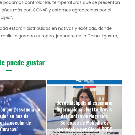
ue podamos controlar las temperaturas que se presentan
s años más con CONAF y estamos agradecidos por el
ipio”.
ada estarán distribuidas en nativas y exóticas, donde
 molle, algarrobo europeo, jabonero de la China, ligustro,
te puede gustar
Desde Melipilla al escenario
ón por presencia de
internacional: Ivette Brevis
edor en bus de
del Centro de Negocios
orte escolar de
Sercotec de Melipilla es
Curacaví
reconocida por Global SBDC