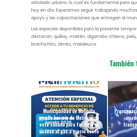
arbolado urbano, lo cual es fundamental para q
hoy en día. Esperamos seguir trabajando mucho
apoyo y las capacitaciones que entregan al munic
Las especies disponibles para la presente tempor
destacan; quillay, maitén, algarrobo chileno, pelú,
brachichito, alméz, malaleuca.
También 
Municipalidad de Melipilla
Preocupaci
amplía horario de Melinvierno
un ro
este sábado para facilitar el
transp
acceso al gas a precio costo