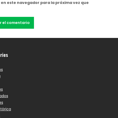
 en este navegador para la próxima vez que
ries
os
a
es
ados
es
stórica
n