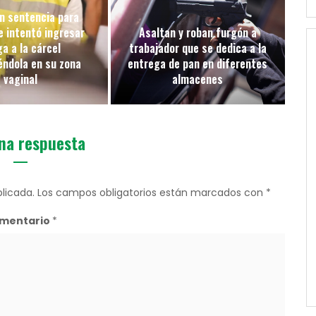
n sentencia para
e intentó ingresar
Asaltan y roban furgón a
a a la cárcel
trabajador que se dedica a la
éndola en su zona
entrega de pan en diferentes
vaginal
almacenes
na respuesta
licada.
Los campos obligatorios están marcados con
*
mentario
*