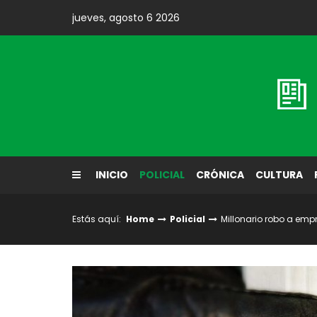
Skip
jueves, agosto 6 2026
to
content
Diario El Labrador
INICIO
POLICIAL
CRÓNICA
CULTURA
Estás aquí:
Home
Policial
Millonario robo a empr