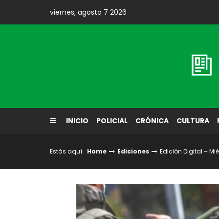
Skip
viernes, agosto 7 2026
to
content
Diario El Labrador
INICIO
POLICIAL
CRÓNICA
CULTURA
Estás aquí:
Home
Ediciones
Edición Digital – Mi