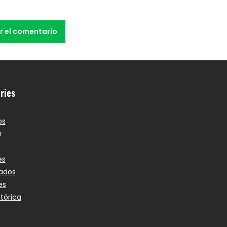
ries
os
a
es
ados
es
stórica
n