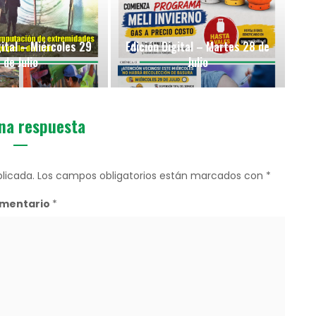
gital – Miércoles 29
Edición Digital – Martes 28 de
de Julio
Julio
na respuesta
licada.
Los campos obligatorios están marcados con
*
mentario
*